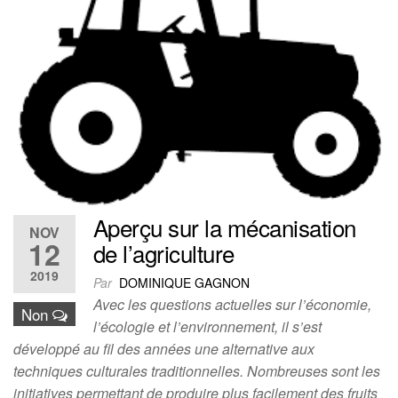
Aperçu sur la mécanisation
NOV
12
de l’agriculture
2019
Par
DOMINIQUE GAGNON
Avec les questions actuelles sur l’économie,
Non
l’écologie et l’environnement, il s’est
développé au fil des années une alternative aux
techniques culturales traditionnelles. Nombreuses sont les
initiatives permettant de produire plus facilement des fruits