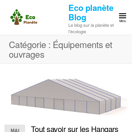
Skip
Eco planète
to
Blog
the
Menu
Le blog sur la planète et
content
l'écologie
Catégorie :
Équipements et
ouvrages
Tout savoir sur les Hangars
MAI