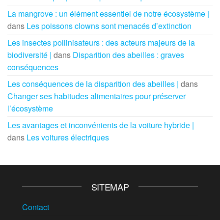
La mangrove : un élément essentiel de notre écosystème |
dans
Les poissons clowns sont menacés d’extinction
Les insectes pollinisateurs : des acteurs majeurs de la
biodiversité |
dans
Disparition des abeilles : graves
conséquences
Les conséquences de la disparition des abeilles |
dans
Changer ses habitudes alimentaires pour préserver
l’écosystème
Les avantages et inconvénients de la voiture hybride |
dans
Les voitures électriques
SITEMAP
Contact