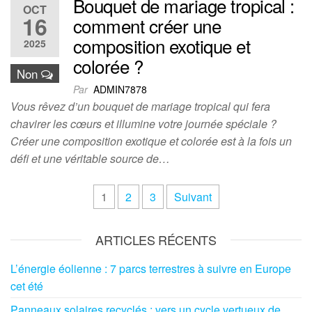
Bouquet de mariage tropical :
OCT
16
comment créer une
composition exotique et
2025
colorée ?
Non
Par
ADMIN7878
Vous rêvez d’un bouquet de mariage tropical qui fera
chavirer les cœurs et illumine votre journée spéciale ?
Créer une composition exotique et colorée est à la fois un
défi et une véritable source de…
Pagination
1
2
3
Suivant
des
publications
ARTICLES RÉCENTS
L’énergie éolienne : 7 parcs terrestres à suivre en Europe
cet été
Panneaux solaires recyclés : vers un cycle vertueux de