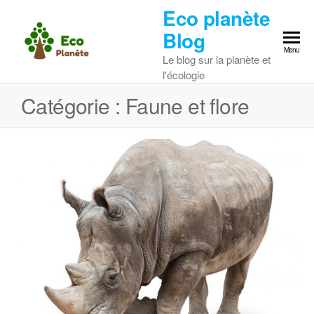
Skip
Eco planète
to
Blog
the
Menu
Le blog sur la planète et
content
l'écologie
Catégorie :
Faune et flore