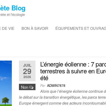
ète Blog
nète et l'écologie
 DE VIE
BON À SAVOIR
ÉQUIPEMENTS ET OUVRA
L’énergie éolienne : 7 par
JUIL
29
terrestres à suivre en Eu
été
2026
Par
ADMIN7878
Non
Alors que l’énergie éolienne continue d
le débat sur la transition énergétique, les parcs terr
Europe émergent comme des acteurs incontournable