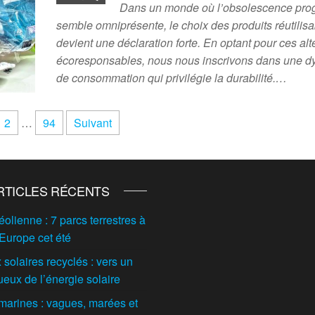
Dans un monde où l’obsolescence pr
semble omniprésente, le choix des produits réutilis
devient une déclaration forte. En optant pour ces alt
écoresponsables, nous nous inscrivons dans une 
de consommation qui privilégie la durabilité.…
2
…
94
Suivant
RTICLES RÉCENTS
éolienne : 7 parcs terrestres à
 Europe cet été
solaires recyclés : vers un
ueux de l’énergie solaire
marines : vagues, marées et