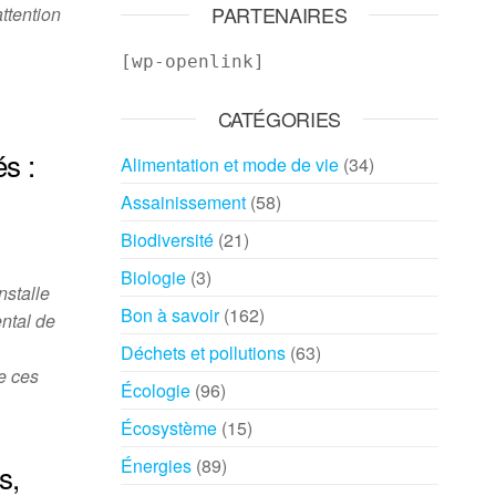
PARTENAIRES
attention
[wp-openlink]
CATÉGORIES
s :
Alimentation et mode de vie
(34)
Assainissement
(58)
Biodiversité
(21)
Biologie
(3)
nstalle
Bon à savoir
(162)
ntal de
Déchets et pollutions
(63)
de ces
Écologie
(96)
Écosystème
(15)
Énergies
(89)
s,