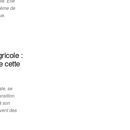
e. Elle
stème de
ue.
ricole :
e cette
le, se
nsition
à son
èvent des