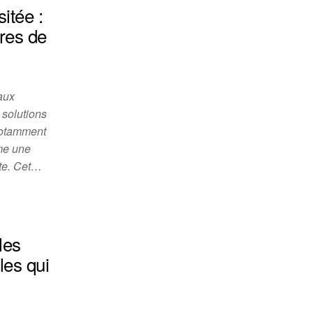
itée :
ères de
aux
 solutions
 notamment
me une
rte. Cet…
 les
es qui