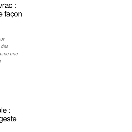
vrac :
e façon
ur
t des
comme une
s
e :
 geste