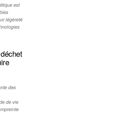
étique est
bles
ur légèreté
chnologies
 déchet
ire
ante des
de de vie
empreinte