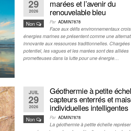
29
marées et l’avenir du
renouvelable bleu
2026
Par
ADMIN7878
Non
Face aux défis environnementaux crois
énergies marines se présentent comme une alternat
innovante aux ressources traditionnelles. Chargées
potentiel, les vagues et les marées sont des alliées
prometteuses dans la lutte pour une énergie…
Géothermie à petite échel
JUIL
29
capteurs enterrés et mai
individuelles intelligentes
2026
Par
ADMIN7878
Non
La géothermie à petite échelle représe