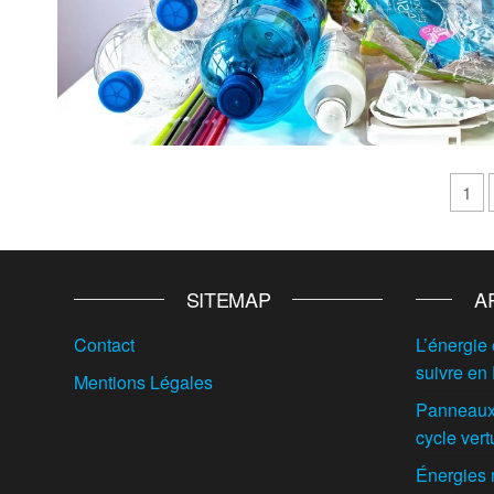
Pagination
1
des
publications
SITEMAP
A
Contact
L’énergie 
suivre en
Mentions Légales
Panneaux 
cycle vert
Énergies 