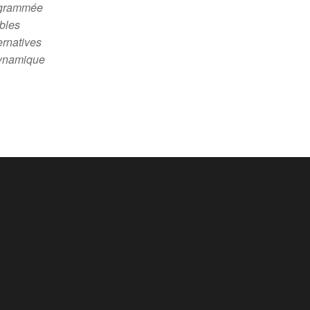
ogrammée
ables
ernatives
dynamique