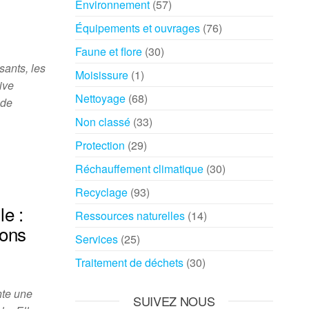
Environnement
(57)
Équipements et ouvrages
(76)
Faune et flore
(30)
sants, les
Moisissure
(1)
ive
Nettoyage
(68)
 de
Non classé
(33)
Protection
(29)
Réchauffement climatique
(30)
Recyclage
(93)
le :
Ressources naturelles
(14)
sons
Services
(25)
Traitement de déchets
(30)
nte une
SUIVEZ NOUS