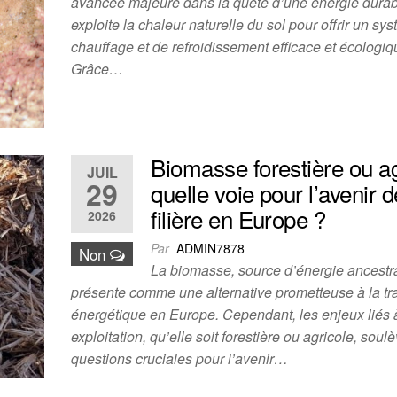
avancée majeure dans la quête d’une énergie durabl
exploite la chaleur naturelle du sol pour offrir un sy
chauffage et de refroidissement efficace et écologiq
Grâce…
Biomasse forestière ou ag
JUIL
29
quelle voie pour l’avenir d
filière en Europe ?
2026
Par
ADMIN7878
Non
La biomasse, source d’énergie ancestra
présente comme une alternative prometteuse à la tra
énergétique en Europe. Cependant, les enjeux liés 
exploitation, qu’elle soit forestière ou agricole, soul
questions cruciales pour l’avenir…