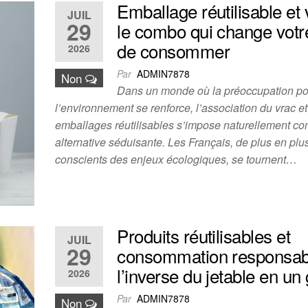
Emballage réutilisable et 
JUIL
29
le combo qui change votr
de consommer
2026
Par
ADMIN7878
Non
Dans un monde où la préoccupation po
l’environnement se renforce, l’association du vrac e
emballages réutilisables s’impose naturellement 
alternative séduisante. Les Français, de plus en plu
conscients des enjeux écologiques, se tournent…
Produits réutilisables et
JUIL
29
consommation responsabl
l’inverse du jetable en un
2026
Par
ADMIN7878
Non