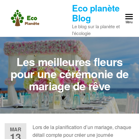
Skip
Eco planète
to
Blog
the
Menu
Le blog sur la planète et
content
l'écologie
Les meilleures fleurs
pour une cérémonie de
mariage de rêve
Lors de la planification d’un mariage, chaque
MAR
13
détail compte pour créer une journée