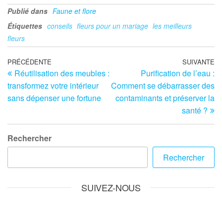
Publié dans
Faune et flore
Étiquettes
conseils
fleurs pour un mariage
les meilleurs
fleurs
Navigation
Article
PRÉCÉDENTE
SUIVANTE
Ar
Réutilisation des meubles :
Purification de l’eau :
précédent
su
de
transformez votre intérieur
Comment se débarrasser des
l’article
sans dépenser une fortune
contaminants et préserver la
santé ?
Rechercher
Rechercher
SUIVEZ-NOUS