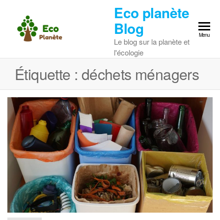
Skip
Eco planète
to
Blog
the
Menu
Le blog sur la planète et
content
l'écologie
Étiquette :
déchets ménagers