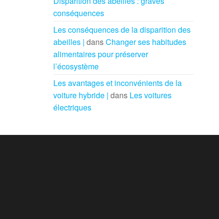
Disparition des abeilles : graves
conséquences
Les conséquences de la disparition des
abeilles |
dans
Changer ses habitudes
alimentaires pour préserver
l’écosystème
Les avantages et inconvénients de la
voiture hybride |
dans
Les voitures
électriques