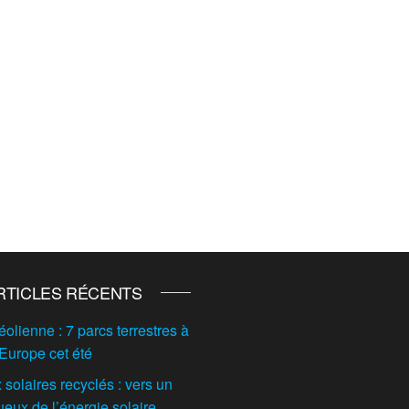
RTICLES RÉCENTS
éolienne : 7 parcs terrestres à
 Europe cet été
solaires recyclés : vers un
ueux de l’énergie solaire