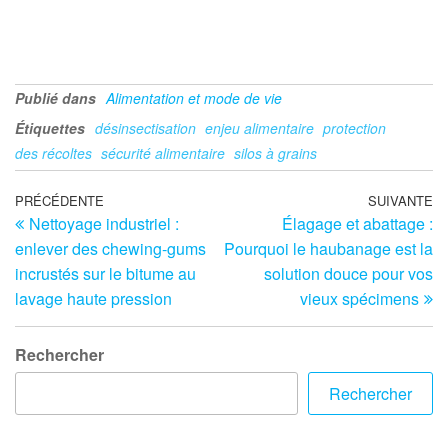
Publié dans
Alimentation et mode de vie
Étiquettes
désinsectisation
enjeu alimentaire
protection
des récoltes
sécurité alimentaire
silos à grains
Navigation
Article
PRÉCÉDENTE
SUIVANTE
Ar
Nettoyage industriel :
Élagage et abattage :
précédent
su
de
enlever des chewing-gums
Pourquoi le haubanage est la
l’article
incrustés sur le bitume au
solution douce pour vos
lavage haute pression
vieux spécimens
Rechercher
Rechercher