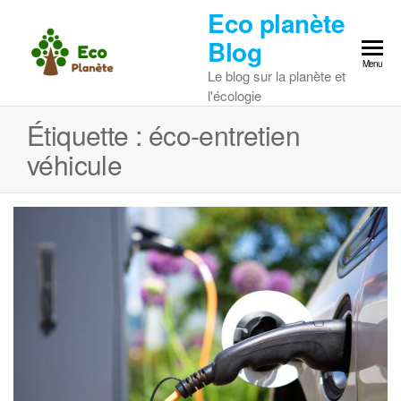
Skip
Eco planète
to
Blog
the
Menu
Le blog sur la planète et
content
l'écologie
Étiquette :
éco-entretien
véhicule