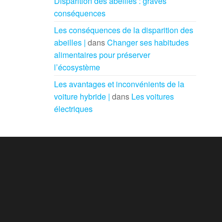
Disparition des abeilles : graves
conséquences
Les conséquences de la disparition des
abeilles |
dans
Changer ses habitudes
alimentaires pour préserver
l’écosystème
Les avantages et inconvénients de la
voiture hybride |
dans
Les voitures
électriques