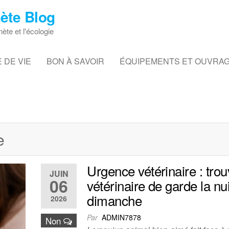
ète Blog
nète et l'écologie
 DE VIE
BON À SAVOIR
ÉQUIPEMENTS ET OUVRA
e
Urgence vétérinaire : trou
JUIN
06
vétérinaire de garde la nui
dimanche
2026
Par
ADMIN7878
Non