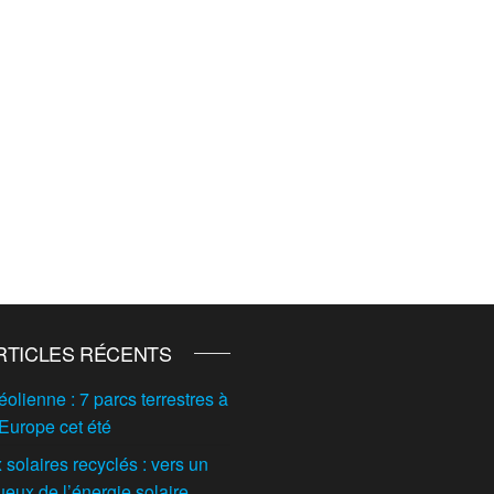
RTICLES RÉCENTS
éolienne : 7 parcs terrestres à
 Europe cet été
solaires recyclés : vers un
ueux de l’énergie solaire