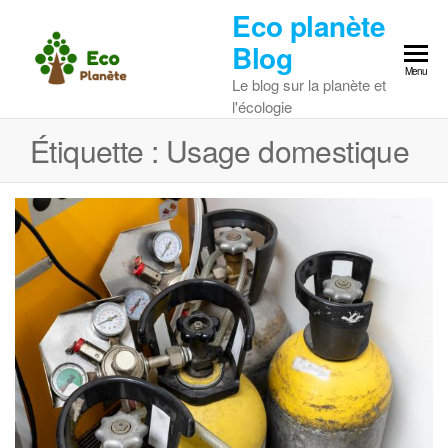
Skip
Eco planète
to
Blog
the
Menu
Le blog sur la planète et
content
l'écologie
Étiquette :
Usage domestique