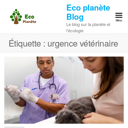
Skip
Eco planète
to
Blog
the
Menu
Le blog sur la planète et
content
l'écologie
Étiquette :
urgence vétérinaire