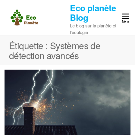
Skip
Eco planète
to
Blog
the
Menu
Le blog sur la planète et
content
l'écologie
Étiquette :
Systèmes de
détection avancés