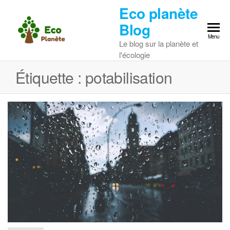
Skip
Eco planète
to
Blog
the
Menu
Le blog sur la planète et
content
l'écologie
Étiquette :
potabilisation