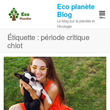
Skip
Eco planète
to
Blog
the
Menu
Le blog sur la planète et
content
l'écologie
Étiquette :
période critique
chiot