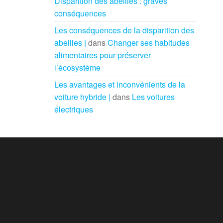
Disparition des abeilles : graves
conséquences
Les conséquences de la disparition des
abeilles |
dans
Changer ses habitudes
alimentaires pour préserver
l’écosystème
Les avantages et inconvénients de la
voiture hybride |
dans
Les voitures
électriques