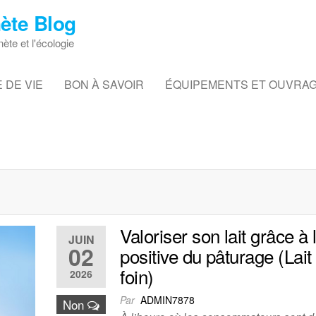
ète Blog
nète et l'écologie
 DE VIE
BON À SAVOIR
ÉQUIPEMENTS ET OUVRA
Valoriser son lait grâce à
JUIN
02
positive du pâturage (Lait
foin)
2026
Par
ADMIN7878
Non