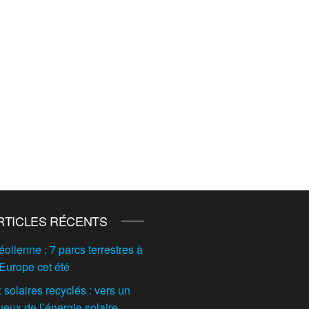
RTICLES RÉCENTS
éolienne : 7 parcs terrestres à
 Europe cet été
solaires recyclés : vers un
ueux de l’énergie solaire