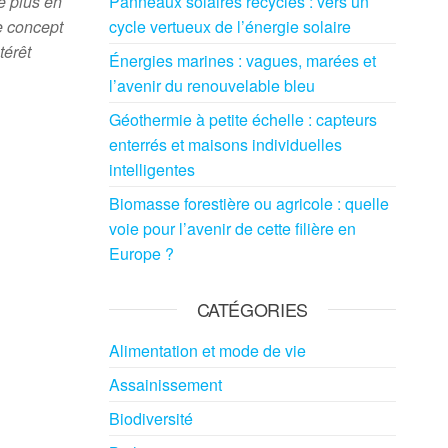
e plus en
Panneaux solaires recyclés : vers un
e concept
cycle vertueux de l’énergie solaire
térêt
Énergies marines : vagues, marées et
l’avenir du renouvelable bleu
Géothermie à petite échelle : capteurs
enterrés et maisons individuelles
intelligentes
Biomasse forestière ou agricole : quelle
voie pour l’avenir de cette filière en
Europe ?
CATÉGORIES
Alimentation et mode de vie
Assainissement
Biodiversité