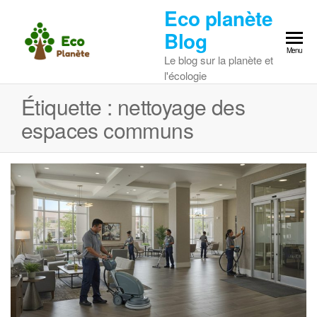
Skip
Eco planète
to
Blog
the
Menu
Le blog sur la planète et
content
l'écologie
Étiquette :
nettoyage des
espaces communs