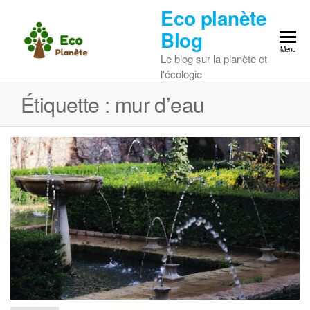
Skip
Eco planète
to
Blog
the
Menu
Le blog sur la planète et
content
l'écologie
Étiquette :
mur d’eau