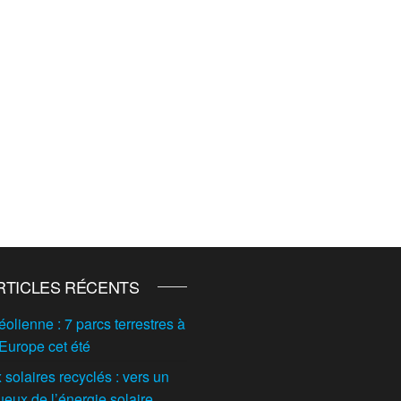
RTICLES RÉCENTS
éolienne : 7 parcs terrestres à
 Europe cet été
solaires recyclés : vers un
ueux de l’énergie solaire