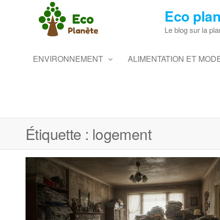
Skip
Eco plan
to
the
Le blog sur la pla
content
ENVIRONNEMENT
ALIMENTATION ET MODE
Étiquette :
logement