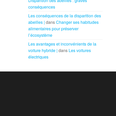
Disparition des abeilles : graves
conséquences
Les conséquences de la disparition des
abeilles |
dans
Changer ses habitudes
alimentaires pour préserver
l’écosystème
Les avantages et inconvénients de la
voiture hybride |
dans
Les voitures
électriques