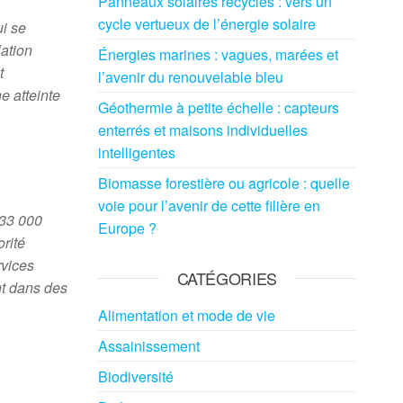
Panneaux solaires recyclés : vers un
cycle vertueux de l’énergie solaire
i se
ation
Énergies marines : vagues, marées et
t
l’avenir du renouvelable bleu
e atteinte
Géothermie à petite échelle : capteurs
enterrés et maisons individuelles
intelligentes
Biomasse forestière ou agricole : quelle
voie pour l’avenir de cette filière en
133 000
Europe ?
orité
rvices
CATÉGORIES
nt dans des
Alimentation et mode de vie
Assainissement
Biodiversité