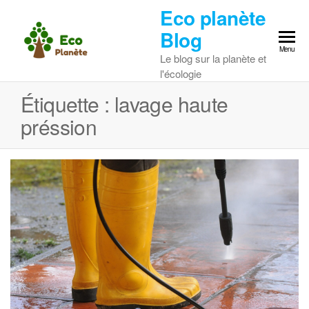
Skip
Eco planète
to
Blog
the
Menu
Le blog sur la planète et
content
l'écologie
Étiquette :
lavage haute
préssion