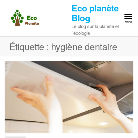
Skip
Eco planète
to
Blog
the
Menu
Le blog sur la planète et
content
l'écologie
Étiquette :
hygiène dentaire