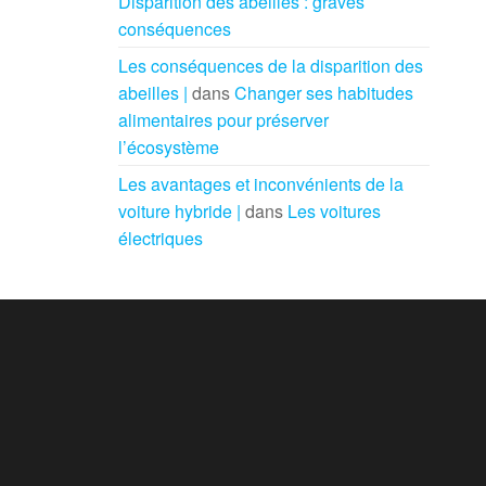
Disparition des abeilles : graves
conséquences
Les conséquences de la disparition des
abeilles |
dans
Changer ses habitudes
alimentaires pour préserver
l’écosystème
Les avantages et inconvénients de la
voiture hybride |
dans
Les voitures
électriques