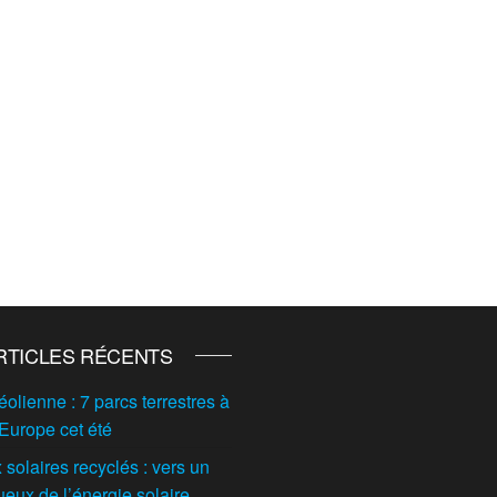
RTICLES RÉCENTS
éolienne : 7 parcs terrestres à
 Europe cet été
solaires recyclés : vers un
ueux de l’énergie solaire