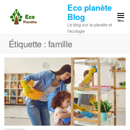
Skip
Eco planète
to
Blog
the
Menu
Le blog sur la planète et
content
l'écologie
Étiquette :
famille