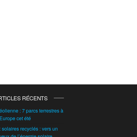
RTICLES RÉCENTS
éolienne : 7 parcs terrestres à
 Europe cet été
solaires recyclés : vers un
ueux de l’énergie solaire