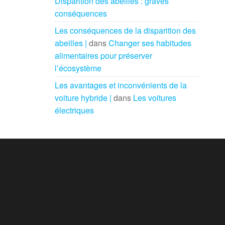
Disparition des abeilles : graves
conséquences
Les conséquences de la disparition des
abeilles |
dans
Changer ses habitudes
alimentaires pour préserver
l’écosystème
Les avantages et inconvénients de la
voiture hybride |
dans
Les voitures
électriques