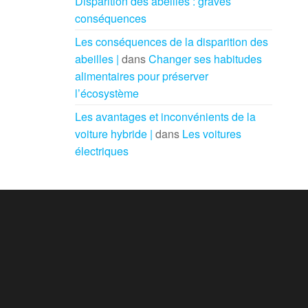
Disparition des abeilles : graves
conséquences
Les conséquences de la disparition des
abeilles |
dans
Changer ses habitudes
alimentaires pour préserver
l’écosystème
Les avantages et inconvénients de la
voiture hybride |
dans
Les voitures
électriques