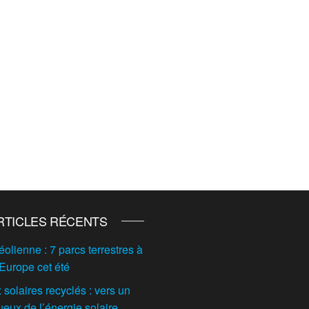
RTICLES RÉCENTS
éolienne : 7 parcs terrestres à
 Europe cet été
solaires recyclés : vers un
ueux de l’énergie solaire