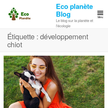
Skip
Eco planète
to
Blog
the
Menu
Le blog sur la planète et
content
l'écologie
Étiquette :
développement
chiot