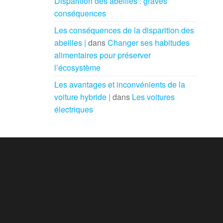
Disparition des abeilles : graves
conséquences
Les conséquences de la disparition des
abeilles |
dans
Changer ses habitudes
alimentaires pour préserver
l’écosystème
Les avantages et inconvénients de la
voiture hybride |
dans
Les voitures
électriques