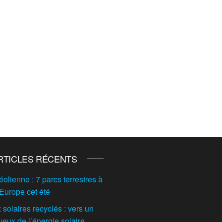
RTICLES RÉCENTS
éolienne : 7 parcs terrestres à
 Europe cet été
solaires recyclés : vers un
ueux de l’énergie solaire