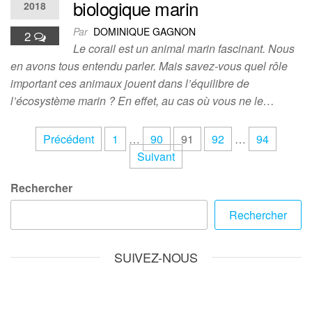
biologique marin
2018
Par
DOMINIQUE GAGNON
2
Le corail est un animal marin fascinant. Nous
en avons tous entendu parler. Mais savez-vous quel rôle
important ces animaux jouent dans l’équilibre de
l’écosystème marin ? En effet, au cas où vous ne le…
Pagination
Précédent
1
…
90
91
92
…
94
Suivant
des
publications
Rechercher
Rechercher
SUIVEZ-NOUS