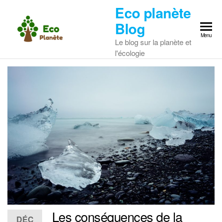
Skip
Eco planète
to
Blog
the
Menu
Le blog sur la planète et
content
l'écologie
Les conséquences de la
DÉC