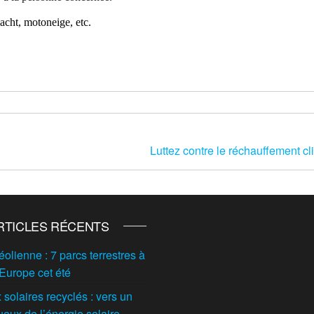
yacht, motoneige, etc.
Luttez contre le réchauffement cl
RTICLES RÉCENTS
éolienne : 7 parcs terrestres à
 Europe cet été
solaires recyclés : vers un
ueux de l’énergie solaire