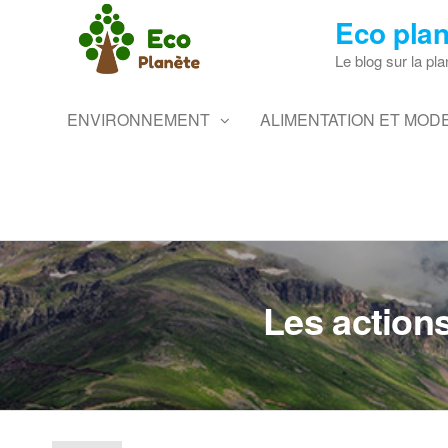
Skip
Eco plan
to
the
Le blog sur la pla
content
ENVIRONNEMENT
ALIMENTATION ET MODE
Les actions