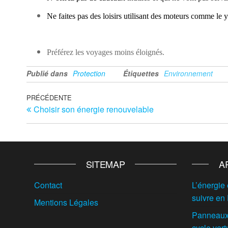
Ne faites pas des loisirs utilisant des moteurs comme le 
Préférez les voyages moins éloignés.
Publié dans
Protection
Étiquettes
Environnement
Navigation
Article
PRÉCÉDENTE
Choisir son énergie renouvelable
précédent
de
l’article
SITEMAP
A
Contact
L’énergie 
suivre en
Mentions Légales
Panneaux 
cycle vert