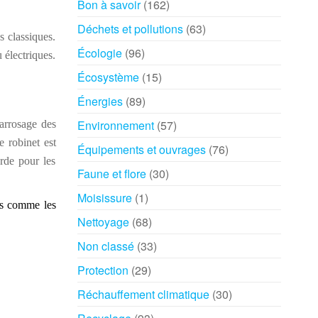
Bon à savoir
(162)
Déchets et pollutions
(63)
 classiques.
Écologie
(96)
 électriques.
Écosystème
(15)
Énergies
(89)
Environnement
(57)
arrosage des
e robinet est
Équipements et ouvrages
(76)
orde pour les
Faune et flore
(30)
Moisissure
(1)
les comme les
Nettoyage
(68)
Non classé
(33)
Protection
(29)
Réchauffement climatique
(30)