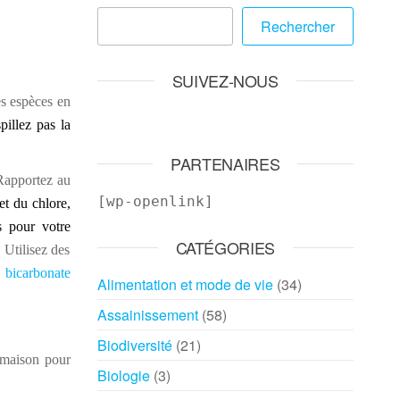
Rechercher
SUIVEZ-NOUS
es espèces en
illez pas la
PARTENAIRES
apportez au
[wp-openlink]
et du chlore,
s pour votre
CATÉGORIES
 Utilisez des
e
bicarbonate
Alimentation et mode de vie
(34)
Assainissement
(58)
Biodiversité
(21)
e maison pour
Biologie
(3)