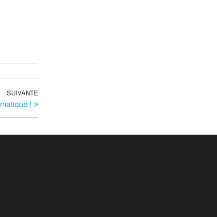
SUIVANTE
Article
imatique !
suivant