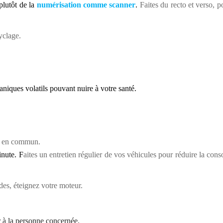
plutôt de la
numérisation comme scanner
.
Faites du recto et verso, 
yclage.
niques volatils pouvant nuire à votre santé.
ts en commun.
inute. F
aites un entretien régulier de vos véhicules pour réduire la co
es, éteignez votre moteur.
ir à la personne concernée.