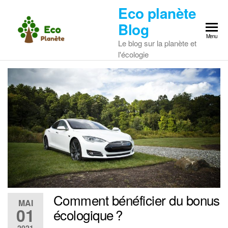
Skip
Eco planète
to
Blog
the
Menu
Le blog sur la planète et
content
l'écologie
Comment bénéficier du bonus
MAI
01
écologique ?
2021