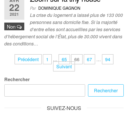
AVR
22
Par
DOMINIQUE GAGNON
2021
La crise du logement a laissé plus de 133 000
personnes sans domicile fixe. Si la majorité
Non
d’entre elles sont accueillies par les services
d’hébergement social de l’État, plus de 30.000 vivent dans
des conditions…
Pagination
Précédent
1
…
65
66
67
…
94
Suivant
des
publications
Rechercher
Rechercher
SUIVEZ-NOUS