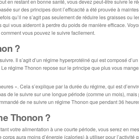
out en restant en bonne santé, vous devez peut-être suivre le r
sée sur des principes dont l’efficacité a été prouvée à maintes
efois qu’il ne s’agit pas seulement de réduire les graisses ou le
 qui vous aideront à perdre du poids de manière efficace. Voy
t comment vous pouvez le suivre facilement.
non ?
 suivre. Il s’agit d’un régime hyperprotéiné qui est composé d’
. Le régime Thonon repose sur le principe que plus vous mange
ures ». Cela s’explique par la durée du régime, qui est d’envi
 pas de le suivre sur une longue période (comme un mois), mais 
recommandé de ne suivre un régime Thonon que pendant 36 heure
me Thonon ?
itant votre alimentation à une courte période, vous serez en me
 corps aura moins d’énergie (calories) à utiliser pour l’activité 