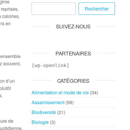
égime
Rechercher
 reprises,
s calories,
ons en
SUIVEZ-NOUS
PARTENAIRES
un ensemble
z souvent,
[wp-openlink]
CATÉGORIES
ron d’un
plutôt
Alimentation et mode de vie
(34)
s.
Assainissement
(58)
Biodiversité
(21)
sure de
Biologie
(3)
quotidienne.