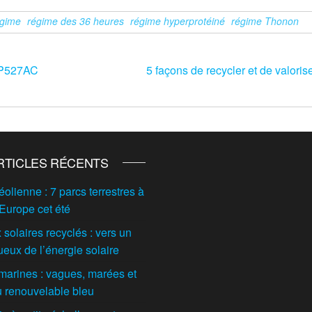
égime
régime des 36 heures
régime hyperprotéiné
régime Thonon
GP527AC
5 façons de recycler et de valorise
RTICLES RÉCENTS
éolienne : 7 parcs terrestres à
 Europe cet été
solaires recyclés : vers un
ueux de l’énergie solaire
marines : vagues, marées et
du renouvelable bleu