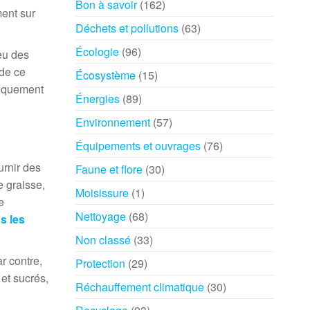
Bon à savoir
(162)
ent sur
Déchets et pollutions
(63)
Écologie
(96)
eu des
 de ce
Écosystème
(15)
niquement
Énergies
(89)
Environnement
(57)
Équipements et ouvrages
(76)
urnir des
Faune et flore
(30)
 graisse,
Moisissure
(1)
e
Nettoyage
(68)
ns les
Non classé
(33)
r contre,
Protection
(29)
 et sucrés,
Réchauffement climatique
(30)