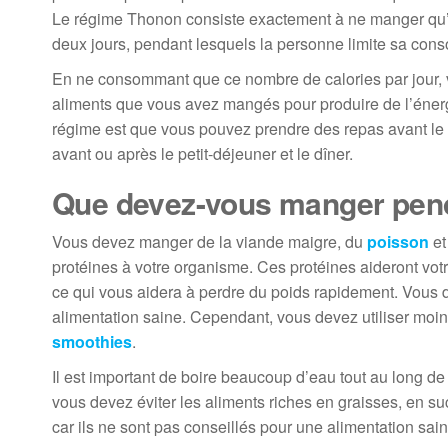
Le régime Thonon consiste exactement à ne manger qu’u
deux jours, pendant lesquels la personne limite sa con
En ne consommant que ce nombre de calories par jour, v
aliments que vous avez mangés pour produire de l’énergi
régime est que vous pouvez prendre des repas avant le 
avant ou après le petit-déjeuner et le dîner.
Que devez-vous manger pend
Vous devez manger de la viande maigre, du
poisson
et
protéines à votre organisme. Ces protéines aideront vo
ce qui vous aidera à perdre du poids rapidement. Vous 
alimentation saine. Cependant, vous devez utiliser moin
smoothies
.
Il est important de boire beaucoup d’eau tout au long de 
vous devez éviter les aliments riches en graisses, en sucr
car ils ne sont pas conseillés pour une alimentation saine