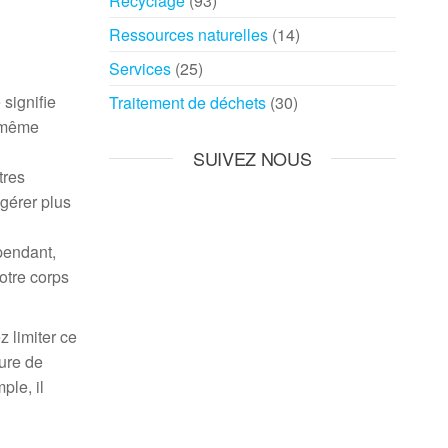
Recyclage
(93)
Ressources naturelles
(14)
Services
(25)
 signifie
Traitement de déchets
(30)
e même
SUIVEZ NOUS
tres
gérer plus
pendant,
otre corps
 limiter ce
sure de
ple, il