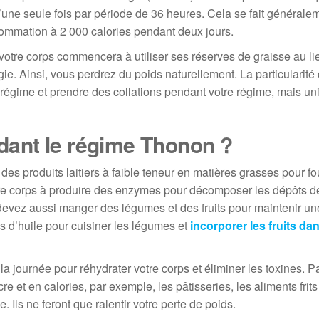
ne seule fois par période de 36 heures. Cela se fait généralem
sommation à 2 000 calories pendant deux jours.
otre corps commencera à utiliser ses réserves de graisse au li
e. Ainsi, vous perdrez du poids naturellement. La particularité
régime et prendre des collations pendant votre régime, mais u
ant le régime Thonon ?
 des produits laitiers à faible teneur en matières grasses pour fo
tre corps à produire des enzymes pour décomposer les dépôts de
devez aussi manger des légumes et des fruits pour maintenir un
s d’huile pour cuisiner les légumes et
incorporer
les fruits da
la journée pour réhydrater votre corps et éliminer les toxines. Pa
e et en calories, par exemple, les pâtisseries, les aliments frits
. Ils ne feront que ralentir votre perte de poids.