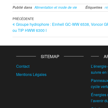
Publié dans
Alimentation et mode de vie
Étiquettes
r
Navigation
Article
PRÉCÉDENTE
Groupe hydrophore : Einhell GC-WW 6538, Voncor 
précédent
de
ou TIP HWW 6300 I
l’article
SITEMAP
A
Contact
L’énergie 
suivre en
Mentions Légales
Panneaux 
cycle vert
Énergies 
l’avenir 