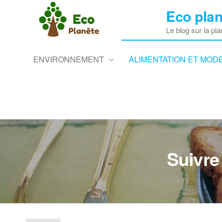
Skip
Eco plan
to
the
Le blog sur la pla
content
ENVIRONNEMENT
ALIMENTATION ET MODE
Suivre