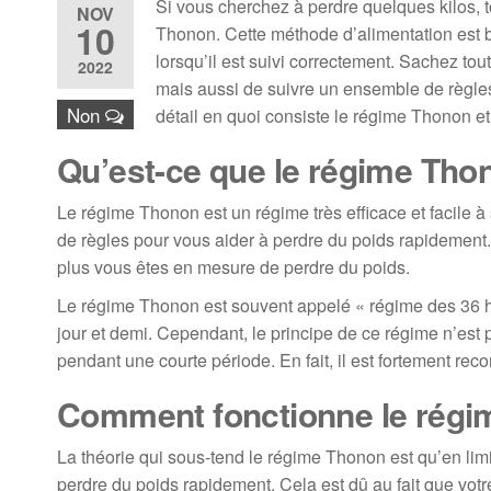
Si vous cherchez à perdre quelques kilos, t
NOV
10
Thonon. Cette méthode d’alimentation est ba
lorsqu’il est suivi correctement. Sachez tout
2022
mais aussi de suivre un ensemble de règles
Non
détail en quoi consiste le régime Thonon e
Qu’est-ce que le régime Tho
Le régime Thonon est un régime très efficace et facile à
de règles pour vous aider à perdre du poids rapidement
plus vous êtes en mesure de perdre du poids.
Le régime Thonon est souvent appelé « régime des 36 he
jour et demi. Cependant, le principe de ce régime n’est
pendant une courte période. En fait, il est fortement 
Comment fonctionne le régi
La théorie qui sous-tend le régime Thonon est qu’en lim
perdre du poids rapidement. Cela est dû au fait que votre