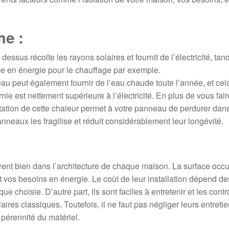
me :
dessus récolte les rayons solaires et fournit de l’électricité, tan
rme en énergie pour le chauffage par exemple.
eau peut également fournir de l’eau chaude toute l’année, et cel
rnie est nettement supérieure à l’électricité. En plus de vous fair
itation de cette chaleur permet à votre panneau de perdurer dan
anneaux les fragilise et réduit considérablement leur longévité.
ègrent bien dans l’architecture de chaque maison. La surface occ
 vos besoins en énergie. Le coût de leur installation dépend de
 choisie. D’autre part, ils sont faciles à entretenir et les contr
es classiques. Toutefois, il ne faut pas négliger leurs entreti
 pérennité du matériel.