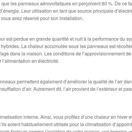
rs que les panneaux aérovoltaïques en perçoivent 80 %. De ce fai
énergie. Leur utilisation en tant que source principale d’électri
vous avez réservé pour son installation.
ur est perdue en grande quantité et nuit à la performance du s
 hybrides. La chaleur accumulée sous les panneaux est récoltée
uffage dans la maison. Les conditions de l’approvisionnement de
’alimentation en électricité.
panneaux permettent également d’améliorer la qualité de l’air da
nsufflation d’air. Autrement dit, l’air provient de l’extérieur et pa
tisation interne. Ainsi, vous profitez d’une chaleur en hiver e
s soient habituellement utilisés pour la climatisation d’appoint
érents facteurs comme l’isolation de votre maison, vos besoins, e