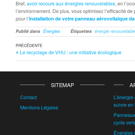
Bref,
avoir recours aux énergies renouvelables
, en l’oc
l’environnement. De plus, vous optimisez l’efficacité d
pour l’
installation de votre panneau aérovoltaïque d
Publié dans
Énergies
Étiquettes
énergie renouvelable
Navigation
Article
PRÉCÉDENTE
Le recyclage de VHU : une initiative écologique
précédent
de
l’article
SITEMAP
A
Contact
L’énergie 
suivre en
Mentions Légales
Panneaux 
cycle vert
Énergies 