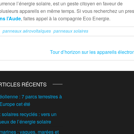
currence l’énergie solaire, est un geste citoyen en faveur de
e plusieurs appareils en même temps. Si vous recherchez un pres
ans l’Aude
, faites appel à la compagnie Eco Energie.
panneaux aérovoltaïques
panneaux solaires
Tour d’horizon sur les appareils électr
RTICLES RÉCENTS
éolienne : 7 parcs terrestres à
 Europe cet été
solaires recyclés : vers un
ueux de l’énergie solaire
marines : vagues, marées et