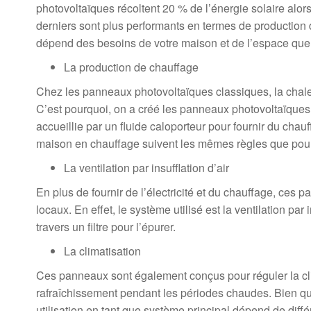
photovoltaïques récoltent 20 % de l’énergie solaire alo
derniers sont plus performants en termes de production d’
dépend des besoins de votre maison et de l’espace que 
La production de chauffage
Chez les panneaux photovoltaïques classiques, la chale
C’est pourquoi, on a créé les panneaux photovoltaïques
accueillie par un fluide caloporteur pour fournir du cha
maison en chauffage suivent les mêmes règles que pour l
La ventilation par insufflation d’air
En plus de fournir de l’électricité et du chauffage, ces 
locaux. En effet, le système utilisé est la ventilation par i
travers un filtre pour l’épurer.
La climatisation
Ces panneaux sont également conçus pour réguler la clima
rafraîchissement pendant les périodes chaudes. Bien qu’il
utilisation en tant que système principal dépend de diff