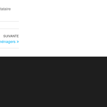
tataire
SUIVANTE
Article
oménagers
suivant