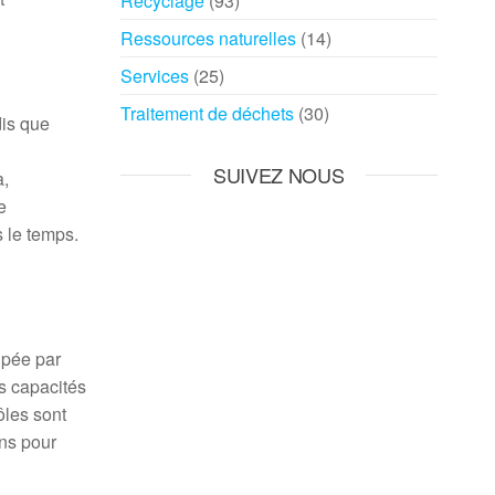
Recyclage
(93)
Ressources naturelles
(14)
Services
(25)
Traitement de déchets
(30)
dis que
SUIVEZ NOUS
a,
e
s le temps.
upée par
s capacités
ôles sont
ens pour