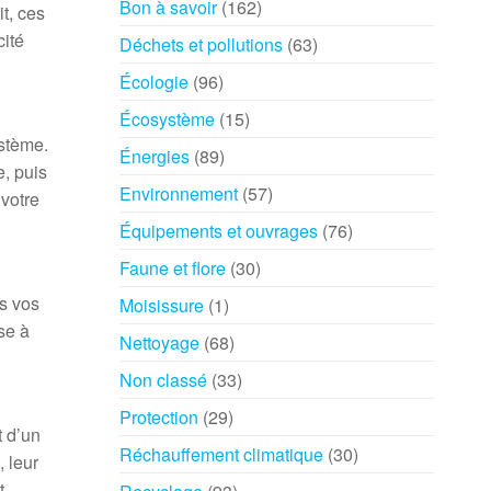
Bon à savoir
(162)
t, ces
cité
Déchets et pollutions
(63)
Écologie
(96)
Écosystème
(15)
ystème.
Énergies
(89)
, puis
Environnement
(57)
 votre
Équipements et ouvrages
(76)
Faune et flore
(30)
ns vos
Moisissure
(1)
sse à
Nettoyage
(68)
Non classé
(33)
Protection
(29)
t d’un
Réchauffement climatique
(30)
, leur
t