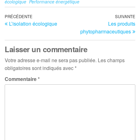
écologique
Performance énergétique
Navigation
Article
PRÉCÉDENTE
SUIVANTE
Ar
L’isolation écologique
Les produits
précédent
su
de
phytopharmaceutiques
l’article
Laisser un commentaire
Votre adresse e-mail ne sera pas publiée.
Les champs
obligatoires sont indiqués avec
*
Commentaire
*