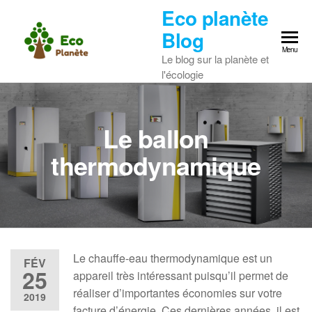
Skip
Eco planète
to
Blog
the
Menu
Le blog sur la planète et
content
l'écologie
Le ballon
thermodynamique
Le chauffe-eau thermodynamique est un
FÉV
25
appareil très intéressant puisqu’il permet de
réaliser d’importantes économies sur votre
2019
facture d’énergie. Ces dernières années, il est