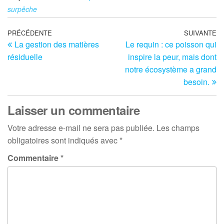
surpêche
Navigation
Article
PRÉCÉDENTE
SUIVANTE
Ar
La gestion des matières
Le requin : ce poisson qui
précédent
su
de
résiduelle
inspire la peur, mais dont
l’article
notre écosystème a grand
besoin.
Laisser un commentaire
Votre adresse e-mail ne sera pas publiée.
Les champs
obligatoires sont indiqués avec
*
Commentaire
*