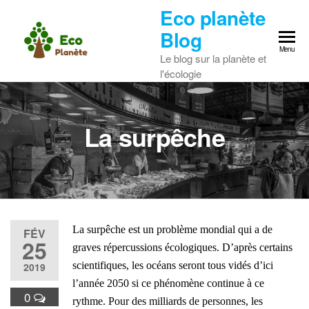
Skip
Eco planète
to
Blog
the
Menu
Le blog sur la planète et
content
l'écologie
La surpêche
La surpêche est un problème mondial qui a de
FÉV
25
graves répercussions écologiques.
D’après certains
scientifiques, les océans seront tous vidés d’ici
2019
l’année 2050 si
ce phénomène
continue à ce
0
rythme.
Pour
des milliards de personnes,
l
es