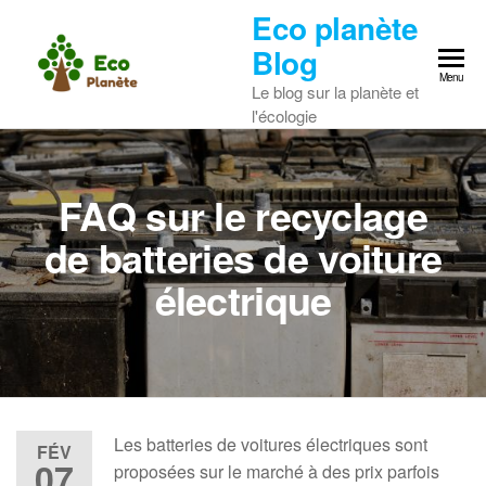
Skip
Eco planète
to
Blog
the
Menu
Le blog sur la planète et
content
l'écologie
FAQ sur le recyclage
de batteries de voiture
électrique
Les batteries de voitures électriques sont
FÉV
07
proposées sur le marché à des prix parfois