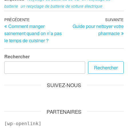
batterie
un recyclage de batterie de voiture électrique
Navigation
Article
PRÉCÉDENTE
SUIVANTE
Ar
Comment manger
Guide pour nettoyer votre
précédent
su
de
sainement quand on n’a pas
pharmacie
l’article
le temps de cuisiner ?
Rechercher
Rechercher
SUIVEZ-NOUS
PARTENAIRES
[wp-openlink]