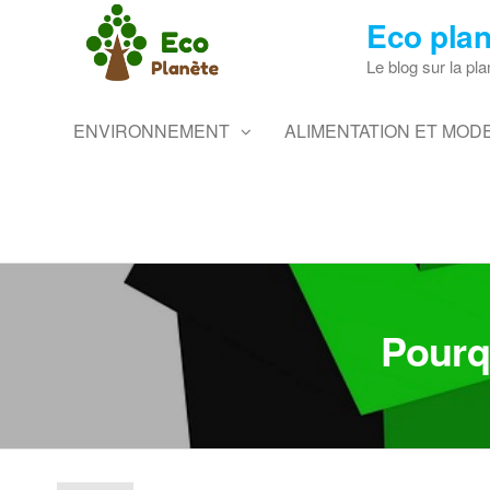
Skip
Eco plan
to
the
Le blog sur la pla
content
ENVIRONNEMENT
ALIMENTATION ET MODE
Pourq