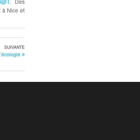
B@T
. Des
t à Nice et
SUIVANTE
Article
l’écologie
suivant