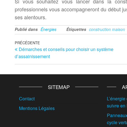
Si vous souhaitez vous lancer dans la constr
professionnels vous accompagneront du début jusqu’
ses alentours.
Publié dans
Énergies
Étiquettes
construction maison
Navigation
Article
PRÉCÉDENTE
Démarches et conseils pour choisir un système
précédent
de
d’assainissement
l’article
SITEMAP
A
Contact
L’énergie 
suivre en
Mentions Légales
Panneaux 
cycle vert