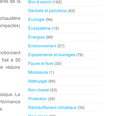
ants de la
Bon à savoir
(162)
Déchets et pollutions
(63)
 chaudière
Écologie
(96)
compactes)
Écosystème
(15)
Énergies
(89)
Environnement
(57)
nctionnent
Équipements et ouvrages
(76)
 fixé à 50
Faune et flore
(30)
e réduire
Moisissure
(1)
Nettoyage
(68)
Non classé
(33)
ssique. La
Protection
(29)
erformance
Réchauffement climatique
(30)
e.