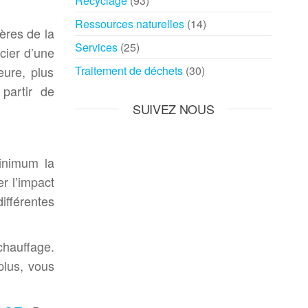
Recyclage
(93)
Ressources naturelles
(14)
ères de la
Services
(25)
cier d’une
eure, plus
Traitement de déchets
(30)
partir de
SUIVEZ NOUS
minimum la
r l’impact
ifférentes
chauffage.
plus, vous