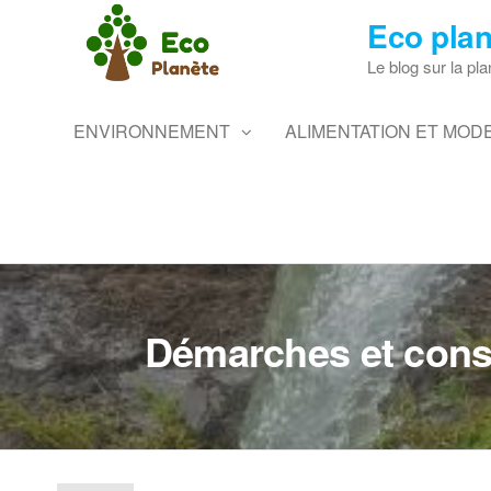
Skip
Eco plan
to
the
Le blog sur la pla
content
ENVIRONNEMENT
ALIMENTATION ET MODE
Démarches et conse