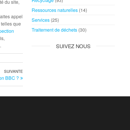
Recyclage
(93)
é du site,
Ressources naturelles
(14)
aites appel
Services
(25)
 telles que
Traitement de déchets
(30)
spection
is,
.
SUIVEZ NOUS
SUIVANTE
Article
son BBC ?
suivant