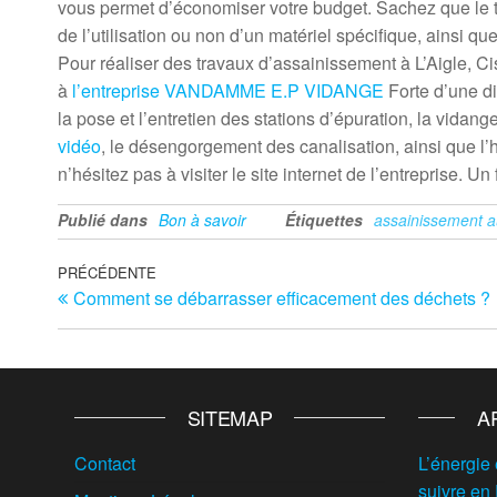
vous permet d’économiser votre budget. Sachez que le tar
de l’utilisation ou non d’un matériel spécifique, ainsi qu
Pour réaliser des travaux d’assainissement à L’Aigle, C
à
l’entreprise VANDAMME E.P VIDANGE
Forte d’une di
la pose et l’entretien des stations d’épuration, la vida
vidéo
, le désengorgement des canalisation, ainsi que l
n’hésitez pas à visiter le site internet de l’entreprise. 
Publié dans
Bon à savoir
Étiquettes
assainissement 
Navigation
Article
PRÉCÉDENTE
Comment se débarrasser efficacement des déchets ?
précédent
de
l’article
SITEMAP
A
Contact
L’énergie 
suivre en