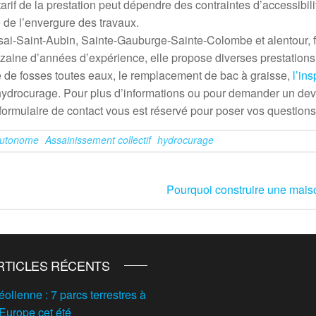
if de la prestation peut dépendre des contraintes d’accessibilit
e de l’envergure des travaux.
isai-Saint-Aubin, Sainte-Gauburge-Sainte-Colombe et alentour, f
zaine d’années d’expérience, elle propose diverses prestations
nge de fosses toutes eaux, le remplacement de bac à graisse,
l’in
’hydrocurage. Pour plus d’informations ou pour demander un dev
Un formulaire de contact vous est réservé pour poser vos questions
autonome
Assainissement collectif
hydrocurage
Pourquoi construire une mai
RTICLES RÉCENTS
éolienne : 7 parcs terrestres à
 Europe cet été