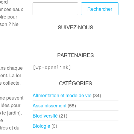
bord
Rechercher
er ces eaux
oire pour
son ? Ne
SUIVEZ-NOUS
PARTENAIRES
dans chaque
[wp-openlink]
nt. La loi
CATÉGORIES
 collecte,
Alimentation et mode de vie
(34)
i ne peuvent
llées pour
Assainissement
(58)
le jardin).
Biodiversité
(21)
de
Biologie
(3)
tres et du