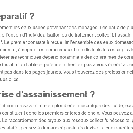
paratif ?
ement les eaux usées provenant des ménages. Les eaux de plu
re l’option d’individualisation ou de traitement collectif, l’assai
f. Le premier consiste à recueillir l’ensemble des eaux domesti
r contre, à séparer en deux canaux bien distincts les eaux pluvi
ifférentes techniques dépend notamment des contraintes de cons
 installation fiable et pérenne, n’hésitez pas à vous référer à de
nt pas dans les pages jaunes. Vous trouverez des professionne
es clics.
ise d’assainissement ?
inimum de savoir-faire en plomberie, mécanique des fluide, exc
s constituent donc les premiers critères de choix. Vous pouvez 
ise. Le raccordement des tuyaux aux réseaux collectifs nécessite, 
estataire, pensez à demander plusieurs devis et à comparer les