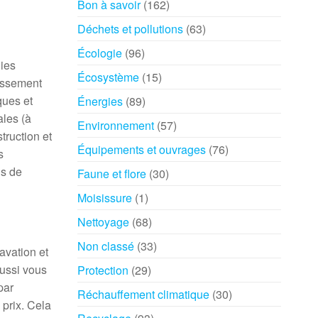
Bon à savoir
(162)
Déchets et pollutions
(63)
Écologie
(96)
ies
Écosystème
(15)
nissement
ques et
Énergies
(89)
ales (à
Environnement
(57)
truction et
Équipements et ouvrages
(76)
s
ls de
Faune et flore
(30)
Moisissure
(1)
Nettoyage
(68)
Non classé
(33)
avation et
aussi vous
Protection
(29)
par
Réchauffement climatique
(30)
 prix. Cela