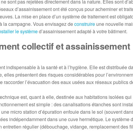
e sont pas rejetées directement dans la nature. Elles sont d’a
réseaux d’assainissement ont été conçus pour acheminer et trait
fleuves. La mise en place d’un système de traitement est obligat
 ou à la campagne. Vous envisagez de
construire
une nouvelle mai
installer le système
d’assainissement adapté à votre bâtiment.
ment collectif et assainissement
ent indispensable à la santé et à l’hygiène. Elle est distribuée 
 elles présentent des risques considérables pour l’environneme
e raccorder l’évacuation des eaux usées aux réseaux publics de
e technique est, quant à elle, destinée aux habitations isolées qu
nctionnement est simple : des canalisations étanches sont insta
une micro station d’épuration enfouie dans le sol (souvent dans 
 traitées indépendamment dans une cuve hermétique. Le système 
n entretien régulier (débouchage, vidange, remplacement des fil