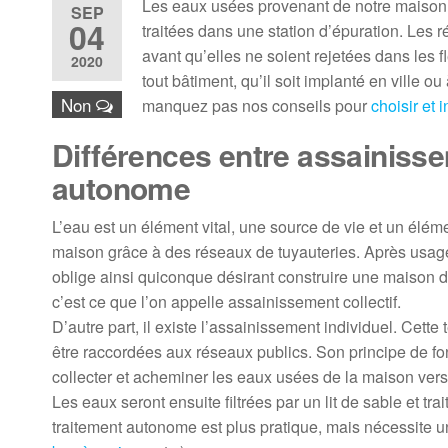
Les eaux usées provenant de notre maison n
SEP
04
traitées dans une station d’épuration. Les 
avant qu’elles ne soient rejetées dans les 
2020
tout bâtiment, qu’il soit implanté en ville
Non
manquez pas nos conseils pour
choisir et 
Différences entre assainisse
autonome
L’eau est un élément vital, une source de vie et un élém
maison grâce à des réseaux de tuyauteries. Après usage,
oblige ainsi quiconque désirant construire une maison d
c’est ce que l’on appelle assainissement collectif.
D’autre part, il existe l’assainissement individuel. Cett
être raccordées aux réseaux publics. Son principe de fo
collecter et acheminer les eaux usées de la maison vers 
Les eaux seront ensuite filtrées par un lit de sable et
traitement autonome est plus pratique, mais nécessite u