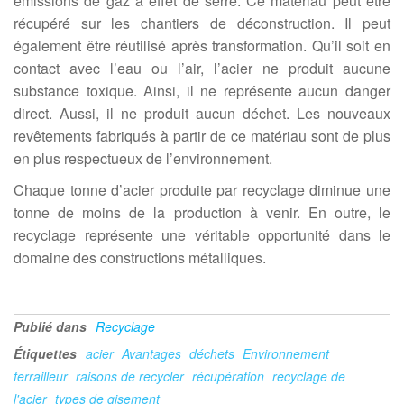
émissions de gaz à effet de serre. Ce matériau peut être
récupéré sur les chantiers de déconstruction. Il peut
également être réutilisé après transformation.
Qu’il soit en
contact avec l’eau ou l’air, l’acier ne produit aucun
e
substance toxique
. Ainsi, il ne représente aucun danger
direct. Aussi, il ne produit aucun déchet. Les nouveaux
revêtement
s
fabriqués à partir de ce matériau sont de plus
en plus respectueux de l’environnement.
Chaque tonne d’acier produite par recyclage diminue une
tonne de moins de la production à venir. En outre, le
recyclage représente une véritable opportunité dans le
domaine des constructions métalliques.
Publié dans
Recyclage
Étiquettes
acier
Avantages
déchets
Environnement
ferrailleur
raisons de recycler
récupération
recyclage de
l'acier
types de gisement