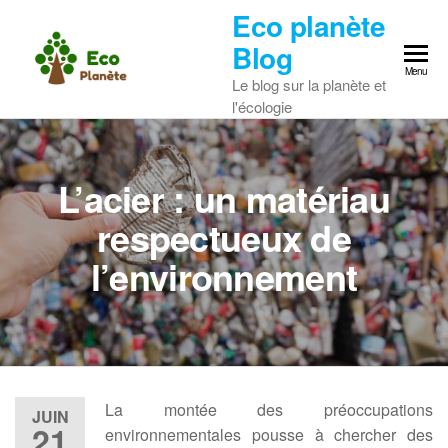
Skip
Eco planète
to
Blog
the
Menu
Le blog sur la planète et
content
l'écologie
L’acier : un matériau
respectueux de
l’environnement
La montée des préoccupations
JUIN
21
environnementales pousse à chercher des