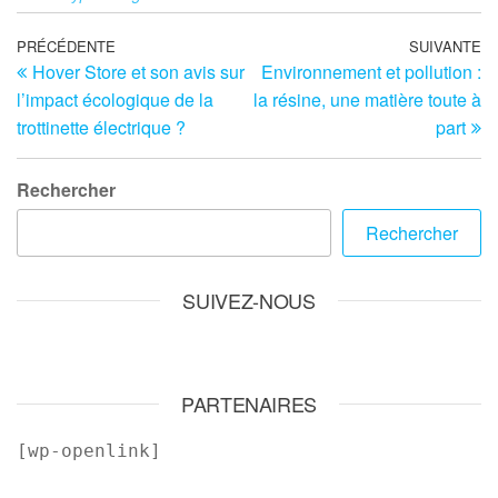
Navigation
Article
PRÉCÉDENTE
SUIVANTE
Ar
Hover Store et son avis sur
Environnement et pollution :
précédent
su
de
l’impact écologique de la
la résine, une matière toute à
l’article
trottinette électrique ?
part
Rechercher
Rechercher
SUIVEZ-NOUS
PARTENAIRES
[wp-openlink]