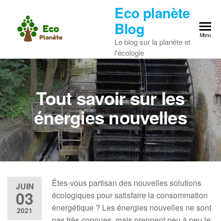
Skip
Eco planète
to
Blog
the
Menu
Le blog sur la planète et
content
l'écologie
Tout savoir sur les
énergies nouvelles
Êtes-vous partisan des nouvelles solutions
JUIN
03
écologiques pour satisfaire la consommation
énergétique ? Les énergies nouvelles ne sont
2021
pas très connues, mais prennent peu à peu le