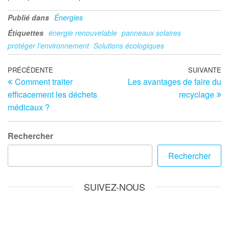
Publié dans
Énergies
Étiquettes
énergie renouvelable
panneaux solaires
protéger l'environnement
Solutions écologiques
Navigation
Article
PRÉCÉDENTE
SUIVANTE
Ar
Comment traiter
Les avantages de faire du
précédent
su
de
efficacement les déchets
recyclage
l’article
médicaux ?
Rechercher
Rechercher
SUIVEZ-NOUS