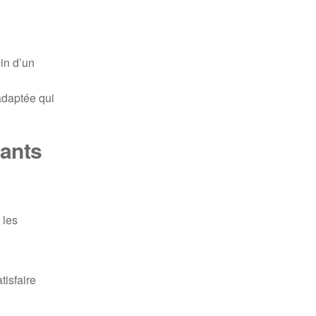
oin d’un
 adaptée qui
rants
 les
tisfaire