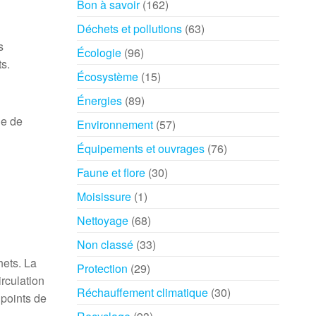
Bon à savoir
(162)
Déchets et pollutions
(63)
s
Écologie
(96)
ts.
Écosystème
(15)
Énergies
(89)
ne de
Environnement
(57)
Équipements et ouvrages
(76)
Faune et flore
(30)
Moisissure
(1)
Nettoyage
(68)
Non classé
(33)
hets. La
Protection
(29)
irculation
Réchauffement climatique
(30)
 points de