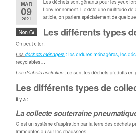
Les déchets sont gênants pour les yeux lorsq
MAR
09
l’environnement. Il existe une multitude d
article, on parlera spécialement de quelqu
2021
Les différents types 
Non
On peut citer :
Les
déchets ménagers
: les ordures ménagères, les déc
recyclables…
Les déchets assimilés
: ce sont les déchets produits en p
Les différents types de coll
Il y a :
La collecte souterraine pneumatiqu
C’est un système d’aspiration par la terre des déchets p
immeubles ou sur les chaussées.