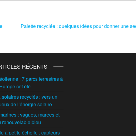
le
Palette recyclée : quelques idées pour donner une se
RTICLES RÉCENTS
éolienne : 7 parcs terrestres à
 Europe cet été
solaires recyclés : vers un
ueux de l’énergie solaire
marines : vagues, marées et
du renouvelable bleu
 à petite échelle : capteurs