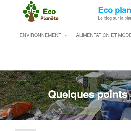
Skip
Eco plan
to
the
Le blog sur la pla
content
ENVIRONNEMENT
ALIMENTATION ET MODE
Quelques points 