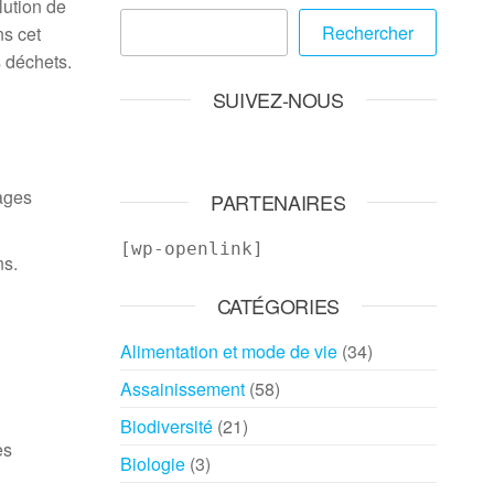
lution de
Rechercher
ns cet
s déchets.
SUIVEZ-NOUS
lages
PARTENAIRES
[wp-openlink]
ns.
CATÉGORIES
Alimentation et mode de vie
(34)
Assainissement
(58)
Biodiversité
(21)
es
Biologie
(3)