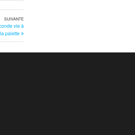
SUIVANTE
Article
conde vie à
suivant
la palette