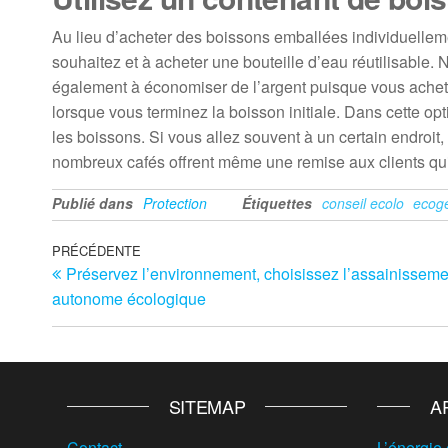
Au lieu d’acheter des boissons emballées individuellem
souhaitez et à acheter une bouteille d’eau réutilisable
également à économiser de l’argent puisque vous achetez
lorsque vous terminez la boisson initiale. Dans cette o
les boissons. Si vous allez souvent à un certain endroit
nombreux cafés offrent même une remise aux clients qui u
Publié dans
Protection
Étiquettes
conseil ecolo
ecog
Navigation
Article
PRÉCÉDENTE
Préservez l’environnement, choisissez l’assainisseme
précédent
de
autonome écologique
l’article
SITEMAP
A
Contact
L’énergie 