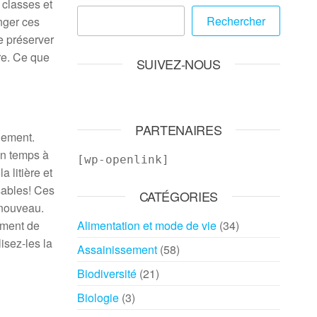
 classes et
Rechercher
nger ces
e préserver
re. Ce que
SUIVEZ-NOUS
PARTENAIRES
nement.
in temps à
[wp-openlink]
 litière et
sables! Ces
CATÉGORIES
 nouveau.
ement de
Alimentation et mode de vie
(34)
isez-les la
Assainissement
(58)
Biodiversité
(21)
Biologie
(3)