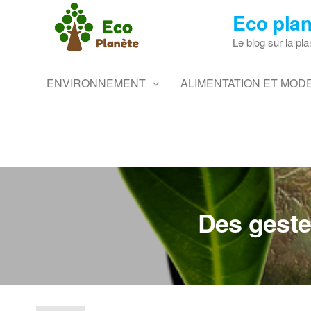
Skip
Eco plan
to
the
Le blog sur la pla
content
ENVIRONNEMENT
ALIMENTATION ET MODE
Des geste