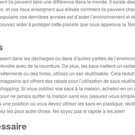
ils peuvent faire une différence dans le monde. Il existe des
ux, et ces lieux enseignent aux élèves comment ils peuvent cha
opulaire ces dernières années est d’aider l’environnement et d
 pouvez aider à protéger cette planète que nous appelons la Ter
s
nissent dans les décharges ou dans d’autres parties de l’environ
fondre avec de la nourriture. De plus, les sacs mettent un certa
ements ou des livres, utilisez un sac réutilisable. Cela réduit la
gasins qui offrent des rabais pour l’utilisation de sacs réutili
 shopping. Si vous oubliez vos sacs à la maison, achetez-en un
pour ne jamais quitter la maison sans eux (assurez-vous simpl
 une position où vous devez utiliser les sacs en plastique, réutil
sez-les pour autre chose. Ne soyez pas si rapide à les jeter!
essaire