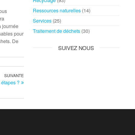
Recyclage
(93)
Ressources naturelles
(14)
vous
ra
Services
(25)
a journée
Traitement de déchets
(30)
sables pour
chets. De
SUIVEZ NOUS
SUIVANTE
Article
s étapes ?
suivant