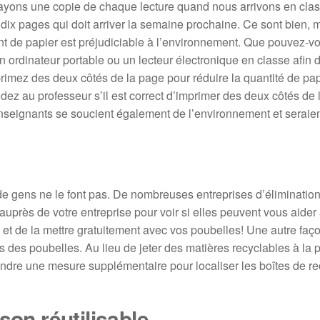
ayons une copie de chaque lecture quand nous arrivons en clas
ix pages qui doit arriver la semaine prochaine. Ce sont bien, m
ant de papier est préjudiciable à l’environnement. Que pouvez-vo
ordinateur portable ou un lecteur électronique en classe afin 
 imprimez des deux côtés de la page pour réduire la quantité de pa
ez au professeur s’il est correct d’imprimer des deux côtés de 
seignants se soucient également de l’environnement et seraien
 de gens ne le font pas. De nombreuses entreprises d’éliminatio
 auprès de votre entreprise pour voir si elles peuvent vous aider
 et de la mettre gratuitement avec vos poubelles! Une autre faç
 des poubelles. Au lieu de jeter des matières recyclables à la 
ndre une mesure supplémentaire pour localiser les boîtes de r
son réutilisable