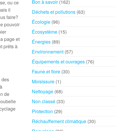
Bon à savoir
(162)
se, ou ce
ais il
Déchets et pollutions
(63)
us faire?
Écologie
(96)
de pouvoir
pier
Écosystème
(15)
la page et
Énergies
(89)
t prêts à
Environnement
(57)
Équipements et ouvrages
(76)
Faune et flore
(30)
n des
Moisissure
(1)
 à
Nettoyage
(68)
on de
poubelle
Non classé
(33)
ecyclage
Protection
(29)
Réchauffement climatique
(30)