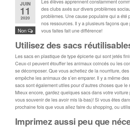
Les élèves apprennent constamment comment 
JUIN
11
des clubs axés sur divers problèmes socia
problèmes. Une cause populaire qui a été p
2020
nos ressources. Il y a plusieurs façons que
Non
vous faites fait une différence!
Utilisez des sacs réutilisable
Les sacs en plastique de type épicerie qui sont jetés fi
Ceux-ci peuvent étouffer les animaux coincés ou les con
se décomposer. Que vous achetiez de la nourriture, des vêt
empêche les animaux de s’en emparer. Il y a même des ma
sacs sont également utiles pour d’autres choses que le
Mieux encore, gardez quelques sacs dans votre voiture 
vous souvenir de les avoir mis là-bas)! Si vous êtes dans
prochaine fois que vous allez faire du shopping, ou utili
Imprimez aussi peu que néc