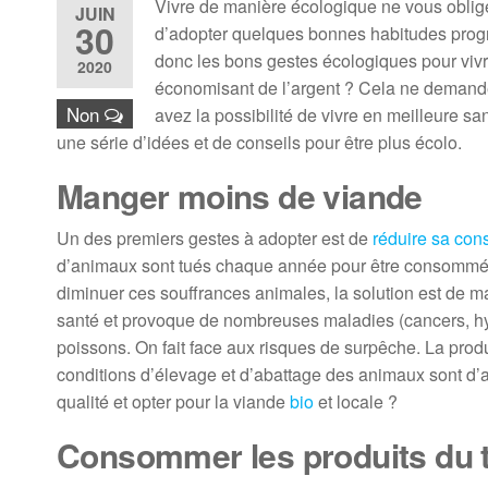
Vivre de manière écologique ne vous oblige 
JUIN
30
d’adopter quelques bonnes habitudes progre
donc les bons gestes écologiques pour vivr
2020
économisant de l’argent ? Cela ne demande
Non
avez la possibilité de vivre en meilleure sa
une série d’idées et de conseils pour être plus écolo.
Manger moins de viande
Un des premiers gestes à adopter est de
réduire sa con
d’animaux sont tués chaque année pour être consommés. 
diminuer ces souffrances animales, la solution est de ma
santé et provoque de nombreuses maladies (cancers, hyp
poissons. On fait face aux risques de surpêche. La produ
conditions d’élevage et d’abattage des animaux sont d’ai
qualité et opter pour la viande
bio
et locale ?
Consommer les produits du t