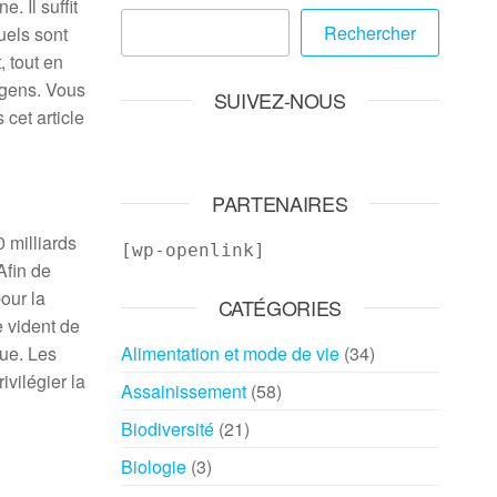
 Il suffit
Rechercher
uels sont
 tout en
 gens. Vous
SUIVEZ-NOUS
 cet article
PARTENAIRES
 milliards
[wp-openlink]
Afin de
our la
CATÉGORIES
 vident de
que. Les
Alimentation et mode de vie
(34)
vilégier la
Assainissement
(58)
Biodiversité
(21)
Biologie
(3)