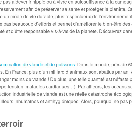
pas à devenir hippie ou à vivre en autosuffisance à la campagne.
ssivement afin de préserver sa santé et protéger la planète. Q
e un mode de vie durable, plus respectueux de l’environnement,
 pas beaucoup d’efforts et permet d’améliorer le bien-être des
nté et d’être responsable vis-à-vis de la planète. Découvrez dans
sommation de viande et de poissons
. Dans le monde, près de 60
En France, plus d’un milliard d’animaux sont abattus par an. 
nger moins de viande ! De plus, une telle quantité est néfaste p
ertension, maladies cardiaques…). Par ailleurs, les océans se
ction industrielle de viande est une réelle catastrophe écologi
lleurs inhumaines et antihygiéniques. Alors, pourquoi ne pas pri
erroir