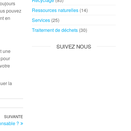
Recyclage
(93)
toujours
Ressources naturelles
(14)
ous pouvez
ont en
Services
(25)
Traitement de déchets
(30)
SUIVEZ NOUS
nt une
 pour
votre
nuer la
SUIVANTE
Article
onsable ?
suivant