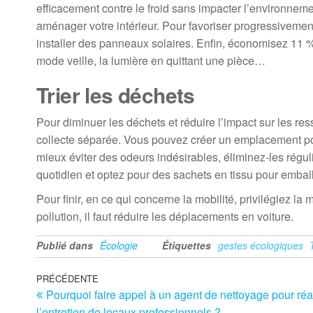
efficacement contre le froid sans impacter l’environne
aménager votre intérieur. Pour favoriser progressivemen
installer des panneaux solaires. Enfin, économisez 11 % 
mode veille, la lumière en quittant une pièce…
Trier les déchets
Pour diminuer les déchets et réduire l’impact sur les res
collecte séparée. Vous pouvez créer un emplacement pour 
mieux éviter des odeurs indésirables, éliminez-les régu
quotidien et optez pour des sachets en tissu pour emball
Pour finir, en ce qui concerne la mobilité, privilégiez la
pollution, il faut réduire les déplacements en voiture.
Publié dans
Écologie
Étiquettes
gestes écologiques
Navigation
Article
PRÉCÉDENTE
Pourquoi faire appel à un agent de nettoyage pour réa
précédent
de
l’entretien de locaux professionnels ?