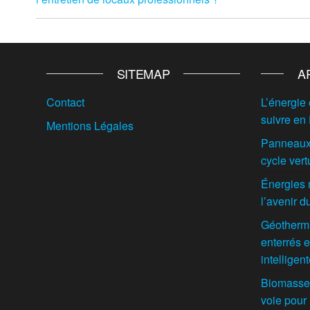
l’article
SITEMAP
A
Contact
L’énergie 
suivre en
Mentions Légales
Panneaux 
cycle vert
Énergies 
l’avenir 
Géothermie
enterrés e
intelligen
Biomasse f
voie pour 