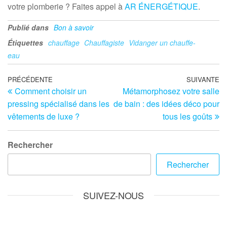
votre plomberie ? Faites appel à
AR ÉNERGÉTIQUE
.
Publié dans
Bon à savoir
Étiquettes
chauffage
Chauffagiste
Vidanger un chauffe-
eau
Navigation
Article
PRÉCÉDENTE
SUIVANTE
Ar
Comment choisir un
Métamorphosez votre salle
précédent
su
de
pressing spécialisé dans les
de bain : des idées déco pour
l’article
vêtements de luxe ?
tous les goûts
Rechercher
Rechercher
SUIVEZ-NOUS