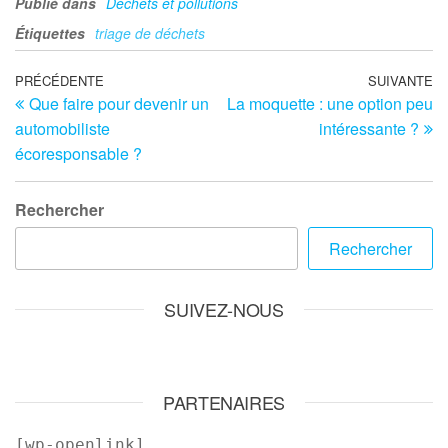
Publié dans
Déchets et pollutions
Étiquettes
triage de déchets
Navigation
Article
PRÉCÉDENTE
SUIVANTE
Ar
Que faire pour devenir un
La moquette : une option peu
précédent
su
de
automobiliste
intéressante ?
l’article
écoresponsable ?
Rechercher
Rechercher
SUIVEZ-NOUS
PARTENAIRES
[wp-openlink]