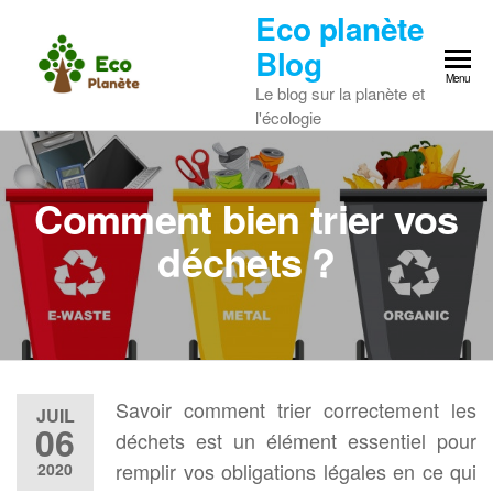
Skip
Eco planète
to
Blog
the
Menu
Le blog sur la planète et
content
l'écologie
Comment bien trier vos
déchets ?
Savoir comment trier correctement les
JUIL
06
déchets est un élément essentiel pour
remplir vos obligations légales en ce qui
2020