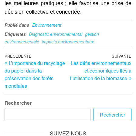
les meilleures pratiques ; elle favorise une prise de
décision collective et concertée.
Publié dans
Environnement
Étiquettes
Diagnostic environnemental
gestion
environnementale
impacts environnementaux
Navigation
Article
PRÉCÉDENTE
SUIVANTE
Ar
L’importance du recyclage
Les défis environnementaux
précédent
su
de
du papier dans la
et économiques liés à
l’article
préservation des forêts
l’utilisation de la biomasse
mondiales
Rechercher
Rechercher
SUIVEZ-NOUS