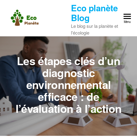
Skip
Eco planète
to
Blog
the
Menu
Le blog sur la planète et
content
l'écologie
Les étapes clés d’un
diagnostic
environnemental
efficace : de
l’évaluation à l’action