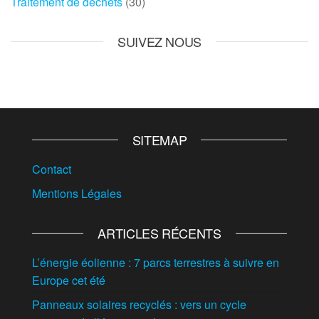
Traitement de déchets
(30)
SUIVEZ NOUS
SITEMAP
Contact
Mentions Légales
ARTICLES RÉCENTS
L’énergie éolienne : 7 parcs terrestres à suivre en
Europe cet été
Panneaux solaires recyclés : vers un cycle