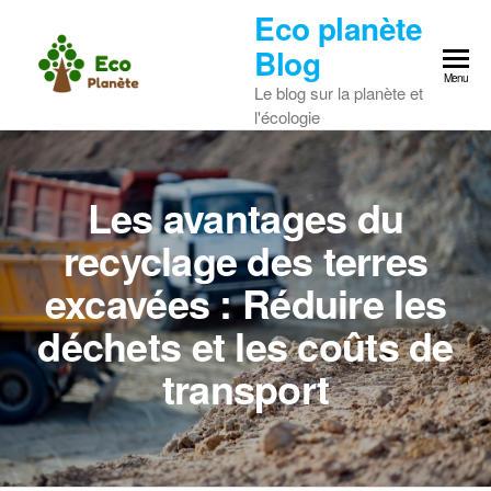
Skip
Eco planète
to
Blog
the
Menu
Le blog sur la planète et
content
l'écologie
Les avantages du
recyclage des terres
excavées : Réduire les
déchets et les coûts de
transport