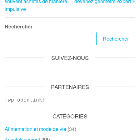
souvent achetés de manière
devenez géomètre-expert
l’article
impulsive
Rechercher
Rechercher
SUIVEZ-NOUS
PARTENAIRES
[wp-openlink]
CATÉGORIES
Alimentation et mode de vie
(34)
Assainissement
(58)