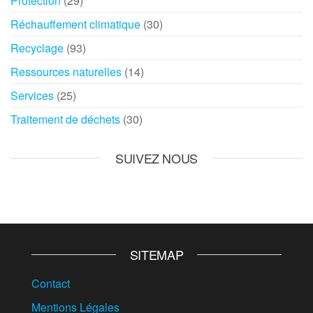
Protection
(29)
Réchauffement climatique
(30)
Recyclage
(93)
Ressources naturelles
(14)
Services
(25)
Traitement de déchets
(30)
SUIVEZ NOUS
SITEMAP
Contact
Mentions Légales