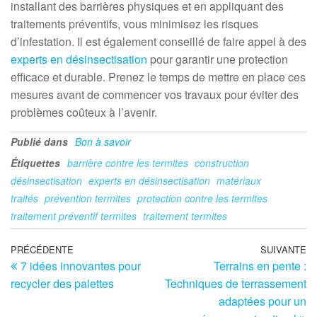
installant des barrières physiques et en appliquant des
traitements préventifs, vous minimisez les risques
d’infestation. Il est également conseillé de faire appel à des
experts en désinsectisation
pour garantir une protection
efficace et durable. Prenez le temps de mettre en place ces
mesures avant de commencer vos travaux pour éviter des
problèmes coûteux à l’avenir.
Publié dans
Bon à savoir
Étiquettes
barrière contre les termites
construction
désinsectisation
experts en désinsectisation
matériaux
traités
prévention termites
protection contre les termites
traitement préventif termites
traitement termites
Navigation
Article
PRÉCÉDENTE
SUIVANTE
Ar
7 idées innovantes pour
Terrains en pente :
précédent
su
de
recycler des palettes
Techniques de terrassement
l’article
adaptées pour un