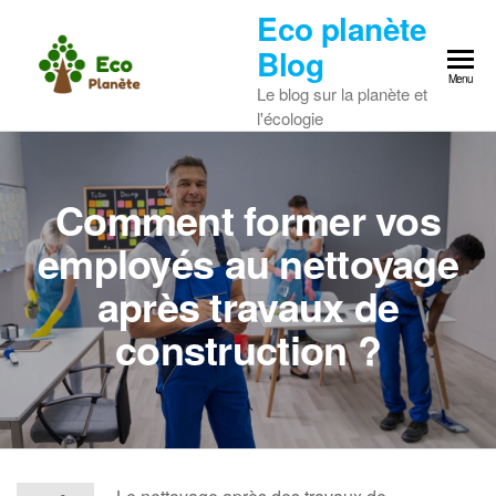
Skip
Eco planète
to
Blog
the
Menu
Le blog sur la planète et
content
l'écologie
Comment former vos
employés au nettoyage
après travaux de
construction ?