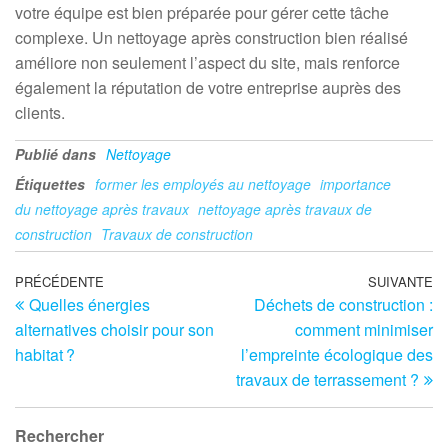
votre équipe est bien préparée pour gérer cette tâche
complexe. Un nettoyage après construction bien réalisé
améliore non seulement l’aspect du site, mais renforce
également la réputation de votre entreprise auprès des
clients.
Publié dans
Nettoyage
Étiquettes
former les employés au nettoyage
importance
du nettoyage après travaux
nettoyage après travaux de
construction
Travaux de construction
Navigation
Article
PRÉCÉDENTE
SUIVANTE
Ar
Quelles énergies
Déchets de construction :
précédent
su
de
alternatives choisir pour son
comment minimiser
l’article
habitat ?
l’empreinte écologique des
travaux de terrassement ?
Rechercher