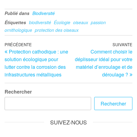
Publié dans
Biodiversité
Étiquettes
biodiversité
Écologie
oiseaux
passion
ornithologique
protection des oiseaux
Navigation
Article
PRÉCÉDENTE
SUIVANTE
Ar
Protection cathodique : une
Comment choisir le
précédent
su
de
solution écologique pour
déplisseur idéal pour votre
l’article
lutter contre la corrosion des
matériel d’enroulage et de
infrastructures métalliques
déroulage ?
Rechercher
Rechercher
SUIVEZ-NOUS