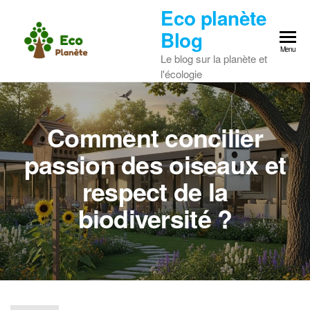
Skip
Eco planète
to
Blog
the
Menu
Le blog sur la planète et
content
l'écologie
Comment concilier
passion des oiseaux et
respect de la
biodiversité ?