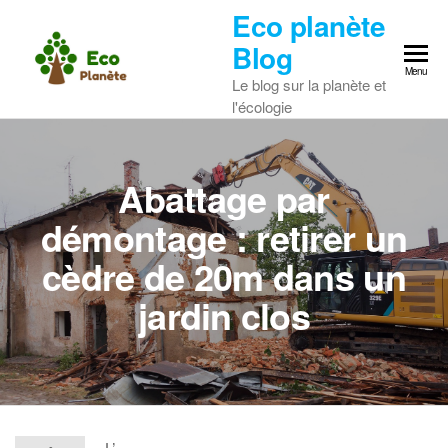
Skip
Eco planète
to
Blog
the
Menu
Le blog sur la planète et
content
l'écologie
Abattage par
démontage : retirer un
cèdre de 20m dans un
jardin clos