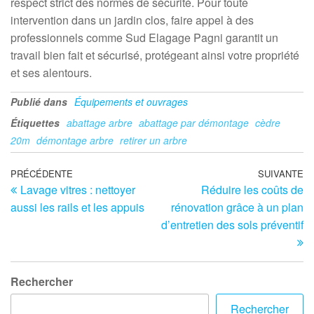
respect strict des normes de sécurité. Pour toute
intervention dans un jardin clos, faire appel à des
professionnels comme Sud Elagage Pagni garantit un
travail bien fait et sécurisé, protégeant ainsi votre propriété
et ses alentours.
Publié dans
Équipements et ouvrages
Étiquettes
abattage arbre
abattage par démontage
cèdre
20m
démontage arbre
retirer un arbre
Navigation
Article
PRÉCÉDENTE
SUIVANTE
Ar
Lavage vitres : nettoyer
Réduire les coûts de
précédent
su
de
aussi les rails et les appuis
rénovation grâce à un plan
l’article
d’entretien des sols préventif
Rechercher
Rechercher